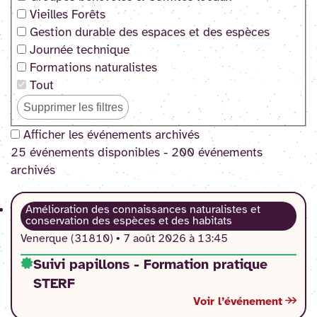
Vieilles Forêts
Gestion durable des espaces et des espèces
Journée technique
Formations naturalistes
Tout
Supprimer les filtres
Afficher les événements archivés
25 événement
s
disponible
s
-
200 événement
s
archivé
s
Amélioration des connaissances naturalistes et
conservation des espèces et des habitats
Venerque (31810) •
7 août 2026 à 13:45
Suivi papillons - Formation pratique
STERF
Voir l’événement