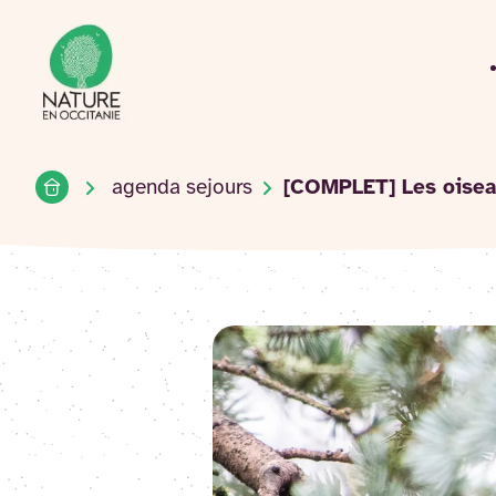
Accueil du site
Accéder
au
contenu
Accueil
agenda sejours
[COMPLET] Les oisea