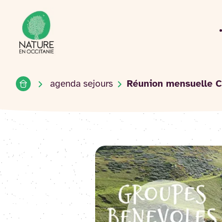
Accueil du site
Accéder
au
contenu
Accueil
agenda sejours
Réunion mensuelle C