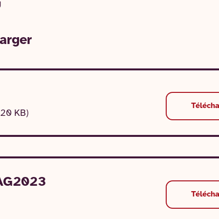
J
arger
Téléch
120 KB)
 AG2023
Téléch