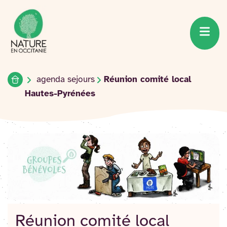
Accueil du site
Accéder
au
contenu
Accueil
agenda sejours
Réunion comité local
Hautes-Pyrénées
Réunion comité local