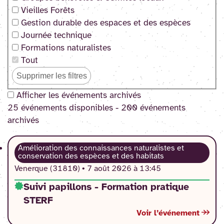
Vieilles Forêts
Gestion durable des espaces et des espèces
Journée technique
Formations naturalistes
Tout
Supprimer les filtres
Afficher les événements archivés
25 événement
s
disponible
s
-
200 événement
s
archivé
s
Amélioration des connaissances naturalistes et
conservation des espèces et des habitats
Venerque (31810) •
7 août 2026 à 13:45
Suivi papillons - Formation pratique
STERF
Voir l’événement