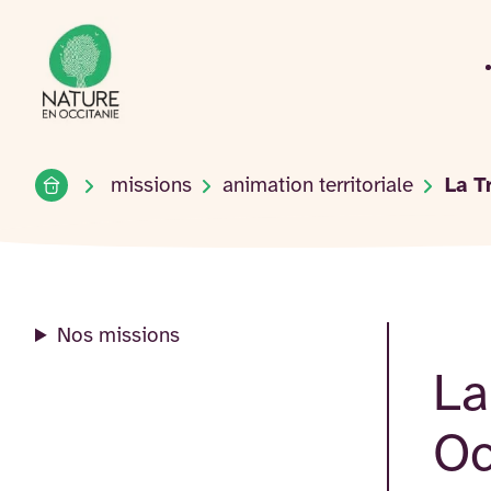
Accueil du site
Accéder
au
contenu
Accueil
missions
animation territoriale
La T
Nos missions
La
Oc