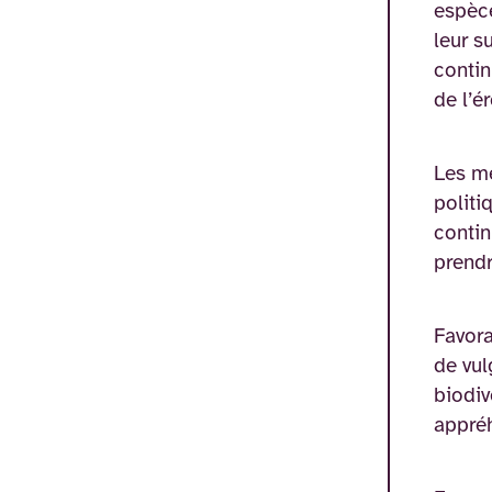
espèce
leur s
contin
de l’ér
Les me
politi
contin
prendr
Favora
de vul
biodiv
appréh