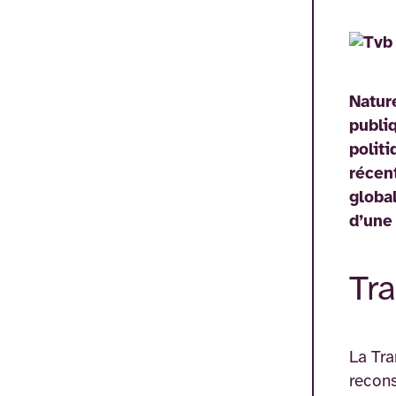
Natur
publi
polit
récen
globa
d’une
Tr
La Tra
recons