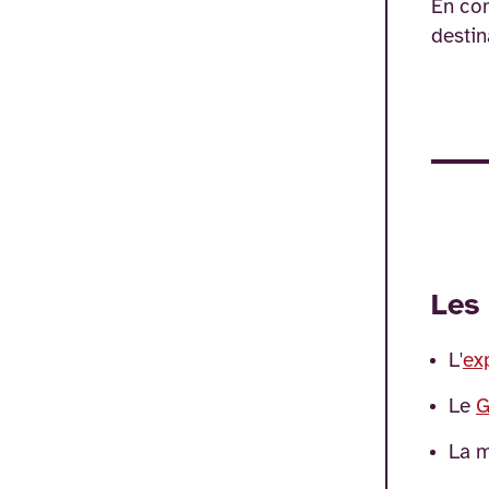
En com
destin
Les 
L'
ex
Le
G
La 