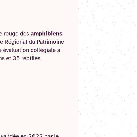
te rouge des
amphibiens
ue Régional du Patrimoine
e évaluation collégiale a
s et 35 reptiles.
é validée en 2022 par le