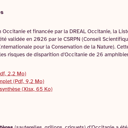
es
Occitanie et financée par la DREAL Occitanie, la Lis
été validée en 2026 par le CSRPN (Conseil Scientifiq
Internationale pour la Conservation de la Nature). Cett
les risques de disparition d'Occitanie de 26 amphibien
Pdf, 2,2 Mo)
mplet (Pdf, 9,2 Mo)
 synthèse (Xlsx, 65 Ko)
tères
(sauterelles, grillons, criquets) d’Occitanie a ét