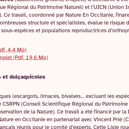
ue Régional du Patrimoine Naturel) et l’UICN (Union In
). Ce travail, coordonné par Nature En Occitanie, fina
nombreuses structure et spécialistes, évalue le risque d
 sous-espèces et populations reproductrices d’orthop
Pdf, 4,4 Mo)
mplet (Pdf, 19,6 Mo)
s et dulçaquicoles
ques (escargots, limaces, bivalves… excluant les espè
e CSRPN (Conseil Scientifique Régional du Patrimoine 
servation de la Nature). Ce travail a été financé par la
ature en Occitanie en partenariat avec Vincent Prié (C
nçais réunis pour le comité d’experts. Cette Liste rou