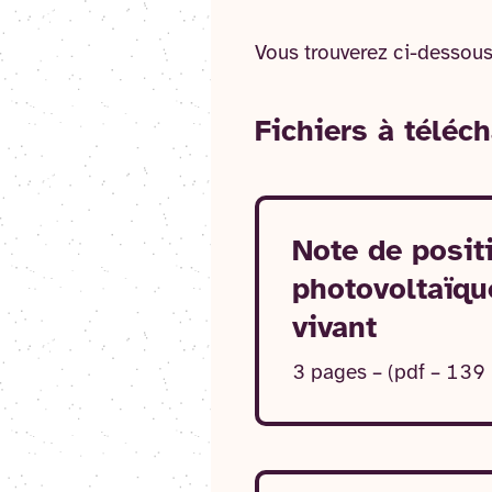
Vous trouverez ci-dessous
Fichier
s
à téléch
Note de posi
photovoltaïque
vivant
3 pages – (pdf – 139