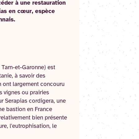
céder à une restauration
pias en cœur, espèce
nnais.
 Tarn-et-Garonne) est
anie, à savoir des
uin ont largement concouru
 vignes ou prairies
r Serapias cordigera, une
me bastion en France
 relativement bien présente
re, l'eutrophisation, le