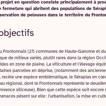
 projet en question consiste principalement à pro
e fermeture qui abritent des populations de Séra
ervation de pelouses dans le territoire du Fronto
objectifs
e du Frontonnais (25 communes de Haute-Garonne et du
ue de milieux variés, plutôt rares dans la région Occit
des en zone de plaine. La viticulture et l’élevage éq
taines parcelles en déprise, (notamment des anciennes
, recèle une espèce emblématique, le Sérapias en cœu
au régional, dont le Frontonnais représente le deuxiè
Provence siliceuse). Bien que cette espèce soit encore
menaces pèsent sur elle : l'urbanisation, la mise en cultu
.