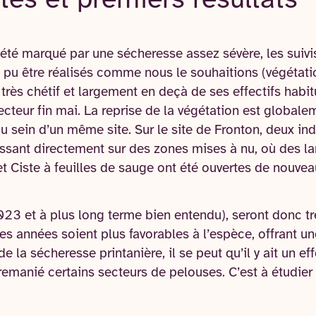
ites et premiers résultats
té marqué par une sécheresse assez sévère, les suivis
pu être réalisés comme nous le souhaitions (végétatio
très chétif et largement en deçà de ses effectifs habi
secteur fin mai. La reprise de la végétation est global
 au sein d’un même site. Sur le site de Fronton, deux in
ssant directement sur des zones mises à nu, où des la
t Ciste à feuilles de sauge ont été ouvertes de nouvea
2023 et à plus long terme bien entendu), seront donc tr
s années soient plus favorables à l’espèce, offrant u
 la sécheresse printanière, il se peut qu’il y ait un ef
remanié certains secteurs de pelouses. C’est à étudier