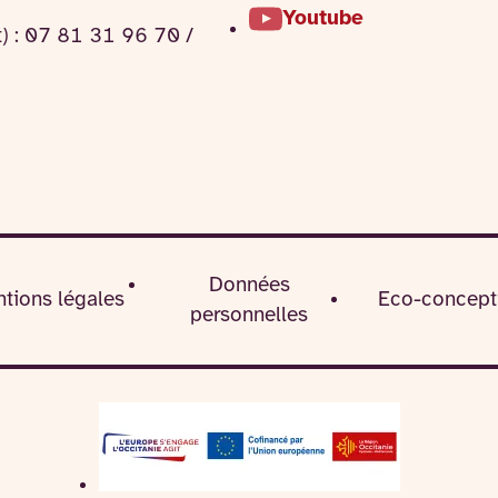
Youtube
t) : 07 81 31 96 70 /
Données
tions légales
Eco-concept
personnelles