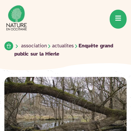
Accueil du site
Accéder
au
contenu
Accueil
association
actualites
Enquête grand
public sur la Hierle