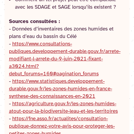
avec les SDAGE et SAGE lorsqu’ils existent ?
Sources consultées :
- Données d’inventaires des zones humides et
plans d’eau du bassin du Célé
-
https://www.consultations-
publiques.developpement-durable.gouv.fr/arrete-
modifiant-l-arrete-du-9-juin-2021-fixant-
a3024.html?
debut_forums=160#pagination_forums
-
https://www.statistiques.developpement-
durable.gouv.fr/les-zones-humides-en-france-
synthese-des-connaissances-en-2021
-
https://agriculture.gouv.fr/les-zones-humides-
atout-pour-la-biodiversite-leau-et-les-territoires
-
https://fne.asso.fr/actualites/consultation-
publique-donnez-votre-avis-pour-proteger-les-
petites-zones-humides