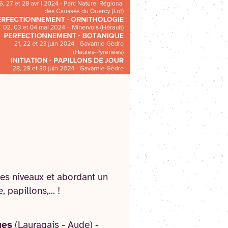
es niveaux et abordant un
papillons,... !
ues
(Lauragais - Aude) -