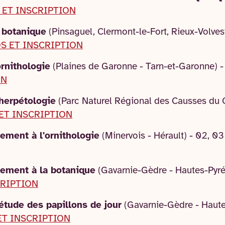
 ET INSCRIPTION
a botanique
(Pinsaguel, Clermont-le-Fort, Rieux-Volve
S ET INSCRIPTION
ornithologie
(Plaines de Garonne - Tarn-et-Garonne) - 
ON
l'herpétologie
(Parc Naturel Régional des Causses du Q
ET INSCRIPTION
ement à l'ornithologie
(Minervois - Hérault) - 02, 0
nement à la botanique
(Gavarnie-Gèdre - Hautes-Pyrén
CRIPTION
l'étude des papillons de jour
(Gavarnie-Gèdre - Haute
ET INSCRIPTION