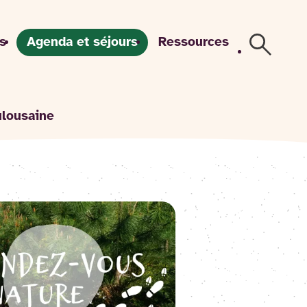
s
Agenda et séjours
Ressources
Recherch
ulousaine