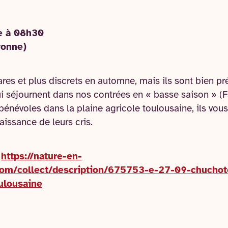
e à 08h30
ronne)
ares et plus discrets en automne, mais ils sont bien p
ui séjournent dans nos contrées en « basse saison » (F
énévoles dans la plaine agricole toulousaine, ils vous 
aissance de leurs cris.
:
https://nature-en-
.com/collect/description/675753-e-27-09-chucho
ulousaine