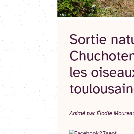
Sortie nat
Chuchotem
les oiseau
toulousai
Animé par Élodie Moureau