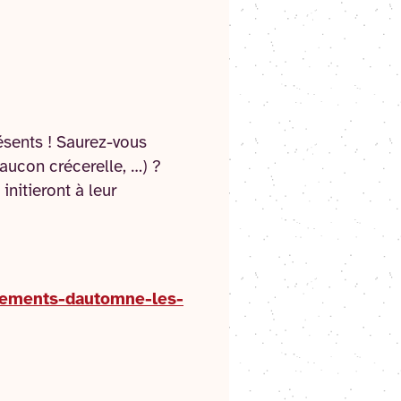
résents ! Saurez-vous
aucon crécerelle, …) ?
initieront à leur
tements-dautomne-les-