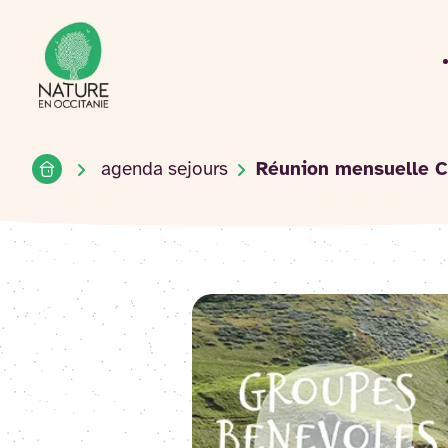
Accueil du site
Accéder
au
contenu
Accueil
agenda sejours
Réunion mensuelle C