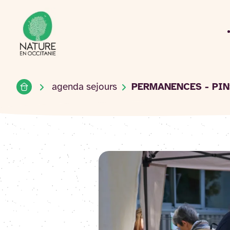
Accueil du site
Accéder
au
contenu
Accueil
agenda sejours
PERMANENCES - PI