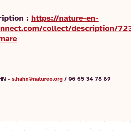
ription :
https://nature-en-
onnect.com/collect/description/72
-mare
AHN -
s.hahn@natureo.org
/ 06 65 34 78 89